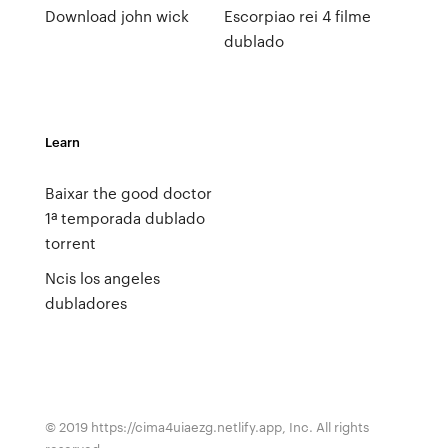
Download john wick
Escorpiao rei 4 filme
dublado
Learn
Baixar the good doctor
1ª temporada dublado
torrent
Ncis los angeles
dubladores
© 2019 https://cima4uiaezg.netlify.app, Inc. All rights