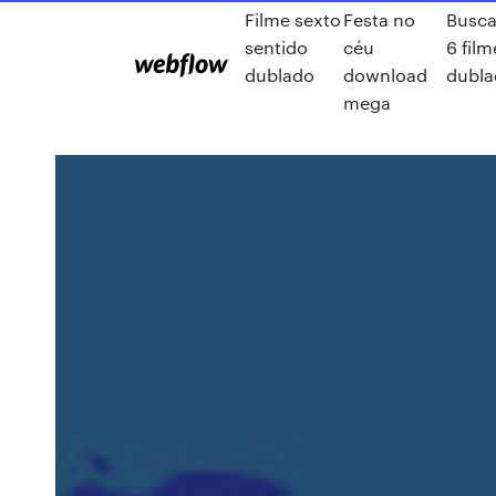
Filme sexto
Festa no
Busca
sentido
céu
6 fil
dublado
download
dubla
mega